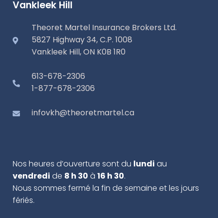
Vankleek Hill
Theoret Martel Insurance Brokers Ltd.
5827 Highway 34, C.P. 1008
Vankleek Hill, ON K0B 1R0
613-678-2306
1-877-678-2306
infovkh@theoretmartel.ca
Nos heures d’ouverture sont du
lundi
au
vendredi
de
8 h 30
à
16 h 30
.
Nous sommes fermé la fin de semaine et les jours
fériés.