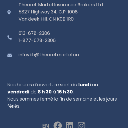
Theoret Martel Insurance Brokers Ltd.
5827 Highway 34, C.P. 1008
Vankleek Hill, ON K0B 1R0
613-678-2306
1-877-678-2306
infovkh@theoretmartel.ca
Nos heures d’ouverture sont du
lundi
au
vendredi
de
8 h 30
à
16 h 30
.
Nous sommes fermé la fin de semaine et les jours
fériés.
EN