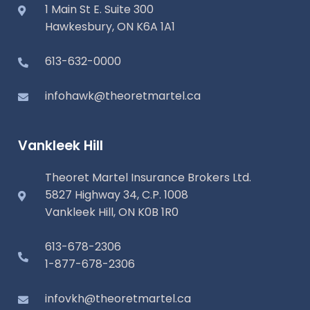
1 Main St E. Suite 300
Hawkesbury, ON K6A 1A1
613-632-0000
infohawk@theoretmartel.ca
Vankleek Hill
Theoret Martel Insurance Brokers Ltd.
5827 Highway 34, C.P. 1008
Vankleek Hill, ON K0B 1R0
613-678-2306
1-877-678-2306
infovkh@theoretmartel.ca